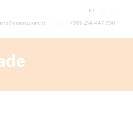
PT
EN
FR
info@amera.com.pt
(+351) 214 447 530
dade