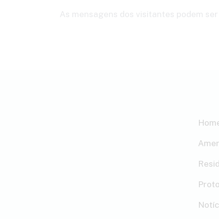
As mensagens dos visitantes podem ser 
Hom
Amer
Resi
Prot
Notíc