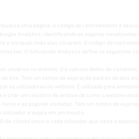
visualiza uma página, o código de rastreamento é execu
 Google Analytics, identificando as páginas visualizad
e e em quais links eles clicaram. O código de rastream
rmações. O (Universal) Analytics define os seguintes co
guir usuários no website. Ele calcula dados de visitan
se do site. Tem um tempo de expiração padrão de dois an
guir os utilizadores no website. É utilizado para armaz
da a criar um relatório de análise de como o website es
a fonte e as páginas visitadas. Tem um tempo de expira
 utilizador e expira em um minuto.
D de cliente único a cada utilizador que visita o websit
he informações sobre campanhas publicitárias se estiv