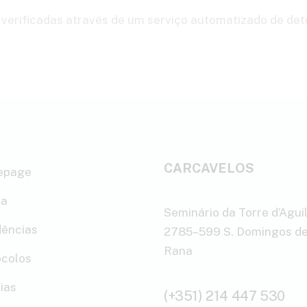
verificadas através de um serviço automatizado de de
CARCAVELOS
epage
a
Seminário da Torre d’Agui
dências
2785–599 S. Domingos d
Rana
ocolos
ias
(+351) 214 447 530