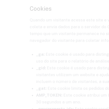
Cookies
Quando um visitante acessa este site e 
coleta e envia dados para o servidor do
tempo que um visitante permanece no sit
navegador do visitante para coletar info
_ga:
Este cookie é usado para distin
uso do site para o relatório de análi
_gid:
Este cookie é usado para distin
visitantes utilizam um website e aju
incluem o número de visitantes, a su
_gat:
Este cookie limita os pedidos do
AMP_TOKEN:
Este cookie atribui um I
30 segundos a um ano.
_
gac
<property-id>:
Este cookie recol