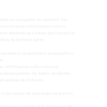
tado no navegador do visitante. Ele
as e fornecendo informações como o
ento depende de cookies da internet no
okies de primeira parte:
tes, sessões e campanhas e acompanha o
os.
enar informações sobre como os
tá a desempenhar. Os dados recolhidos
ção padrão de 24 horas.
e. O seu tempo de expiração varia entre
er ligado ao Google Ads. Expira em 90